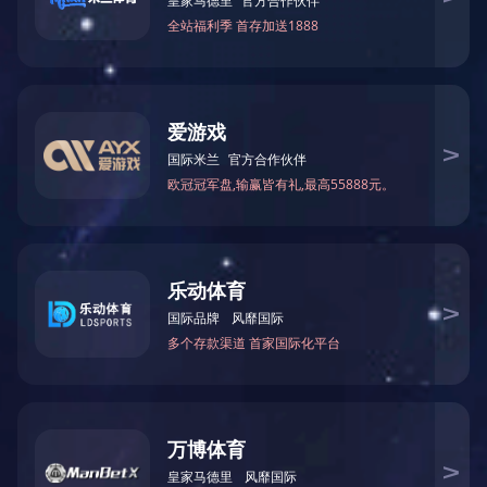
主轴可根据用户要求实现变频无极调速，以满足不同工况条件下
对分散转速的选择； 快速简便的换色清洗功能； 具有良
好的多种耐磨性材料供选择； 带冷却系统的机械密封可靠耐
用； 现代的整机造型设计，新颖的外观涂装；
所属分类：
其它产品
关键词：乐鱼官方端网站登录入口-乐鱼leyu（中国） ,棒销式内
冷型砂磨机
乐鱼官方端网站登
录入口-乐鱼leyu
（中国）
产品详情