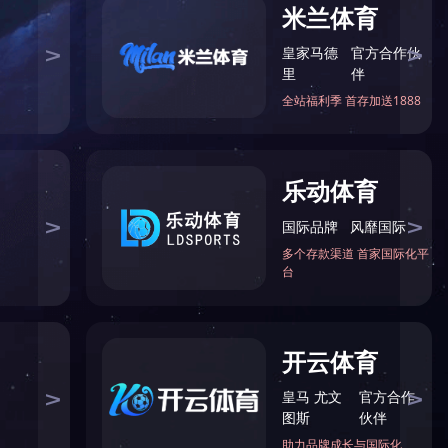
官方
站登
口
方端
录入
态
提交留言