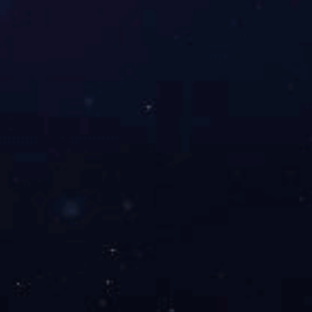
LQM500
<
1
2
3
4
5
>
乐鱼官方端网站登录入口-乐鱼leyu（中国）
地址：重庆市北碚区蔡家镇凤栖路6号11-1（重庆市机电仪工业
园）
电话：
023-68277718
/
023-68277818
手机：
13608377231
传真：
023-68277818
邮编：400022